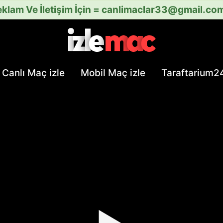
klam Ve İletişim İçin =
canlimaclar33@gmail.co
Canlı Maç izle
Mobil Maç izle
Taraftarium2