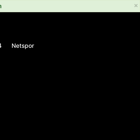
×
m
4
Netspor