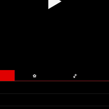
▶
⚽
🏀