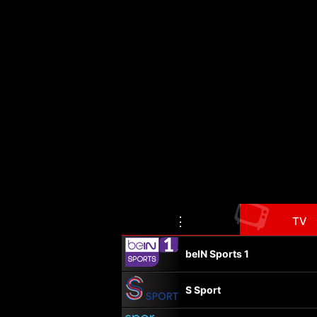
📺
⋮
TV
beIN Sports 1
S Sport