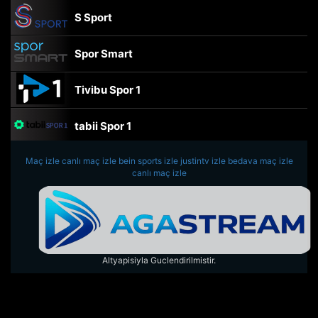
S Sport
Spor Smart
Tivibu Spor 1
tabii Spor 1
Maç izle
canlı maç izle
TRT Spor
bein sports izle
justintv izle
bedava maç izle
canlı maç izle
beIN Sports Haber
tabii Spor
Altyapisiyla Guclendirilmistir.
A Spor
Tivibu Spor